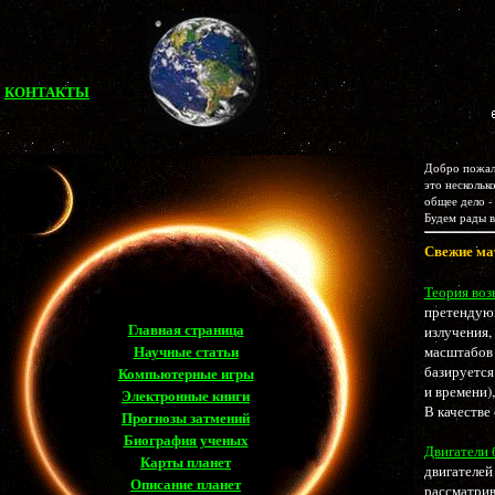
КОНТАКТЫ
Добро пожало
это нескольк
общее дело -
Будем рады в
Свежие ма
Теория воз
претендующ
Главная страница
излучения,
Научные статьи
масштабов 
базируется
Компьютерные игры
и времени)
Электронные книги
В качестве
Прогнозы затмений
Биография ученых
Двигатели 
Карты планет
двигателей
Описание планет
рассматрив