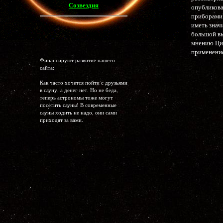
Созвездия
опубликов
приборами
иметь значи
большой вы
мнению Цио
применение
Финансируют развитие нашего
сайта:
Как часто хочется пойти с друзьями
в сауну, а денег нет. Но не беда,
теперь астрономы тоже могут
посетить сауны! В современные
сауны ходить не надо, они сами
приходят за вами.